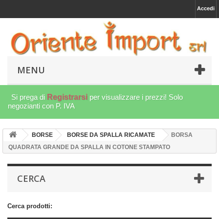
Accedi
MENU
Si prega di
Registrarsi
per visualizzare i prezzi! Solo
negozianti con P. IVA
BORSE
BORSE DA SPALLA RICAMATE
BORSA
QUADRATA GRANDE DA SPALLA IN COTONE STAMPATO
CERCA
Cerca prodotti: