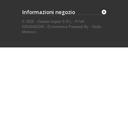
Informazioni negozio
© 2026 - Oriente Import S.R.L - P.IVA
03514450240 - Ecommerce Powered By : Giulio
Moresco