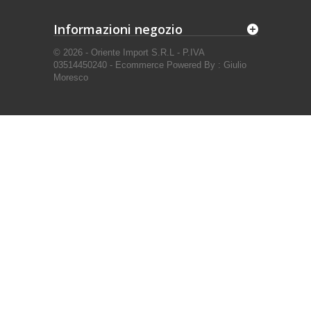
Informazioni negozio
© 2026 - Oriente Import S.R.L - P.IVA
03514450240 - Ecommerce Powered By : Giulio
Moresco